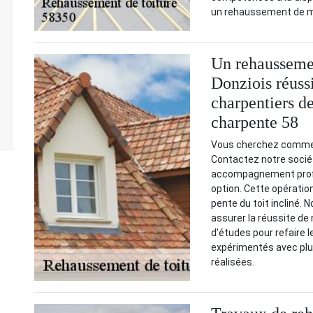
un rehaussement de m
Un rehausseme
Donziois réuss
charpentiers d
charpente 58
Vous cherchez commen
Contactez notre socié
accompagnement profe
option. Cette opération 
pente du toit incliné.
assurer la réussite de
d’études pour refaire l
expérimentés avec plu
réalisées.