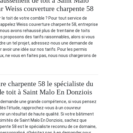
aussement de toit à Saint Malo
r Weiss couverture charpente 58
le toit de votre comble ? Pour tout service de
 appelez Weiss couverture charpente 58, entreprise
e}, nous avons rehaussé plus de trentaine de toits
s proposons des tarifs raisonnables, alors si vous
dre un tel projet, adressez-nous une demande de
 avoir une idée sur nos tarifs. Pour les permis
ux, ne vous en faites pas, nous nous chargerons de
re charpente 58 le spécialiste du
e toit à Saint Malo En Donziois
e demande une grande compétence, si vous pensez
 dès l’étude, rapprochez-vous à un couvreur
ir un résultat de haute qualité. Si votre bâtiment
ximités de Saint Malo En Donziois, sachez que
pente 58 est le spécialiste reconnu de ce domaine,
et personnalisé, n’hésitez pas à en demander pour