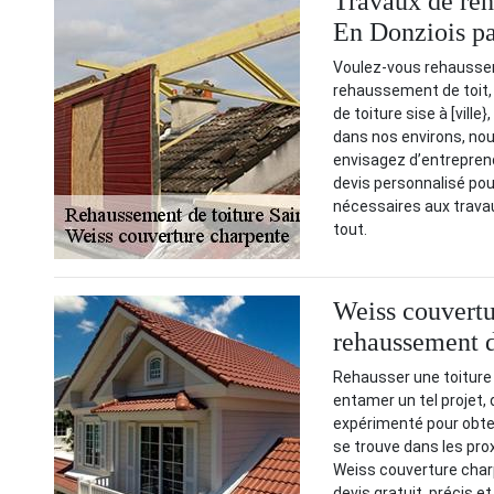
Travaux de reh
En Donziois pa
Voulez-vous rehausser 
rehaussement de toit,
de toiture sise à [vill
dans nos environs, nou
envisagez d’entrepren
devis personnalisé pour
nécessaires aux trava
tout.
Weiss couvertu
rehaussement d
Rehausser une toitur
entamer un tel projet,
expérimenté pour obten
se trouve dans les pro
Weiss couverture char
devis gratuit, précis 