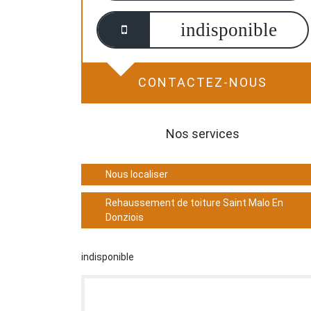
indisponible
CONTACTEZ-NOUS
Nos services
Nous localiser
Rehaussement de toiture Saint Malo En
Donziois
indisponible