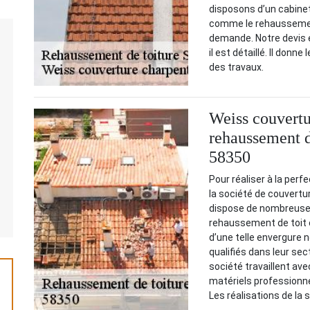
disposons d’un cabinet
comme le rehaussement
demande. Notre devis e
il est détaillé. Il donn
des travaux.
Weiss couvertu
rehaussement d
58350
Pour réaliser à la per
la société de couvertu
dispose de nombreuses
rehaussement de toit 
d’une telle envergure 
qualifiés dans leur se
société travaillent av
matériels professionnel
Les réalisations de la