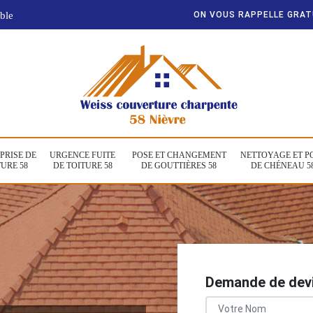
ble
ON VOUS RAPPELLE GRA
PRISE DE
URGENCE FUITE
POSE ET CHANGEMENT
NETTOYAGE ET P
URE 58
DE TOITURE 58
DE GOUTTIÈRES 58
DE CHÉNEAU 5
Demande de devi