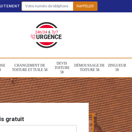
TUITEMENT
DEVIS
OSE
CHANGEMENT DE
DÉMOUSSAGE DE
ZINGUEUR
TOITURE
8
TOITURE ET TUILE 58
TOITURE 58
58
58
s gratuit