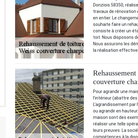
Donziois 58350, réalis
travaux de rénovation 
en entier. Le changeme
souhaite faire un re
consiste à créer un ét
toit. Nous disposons d
Nous assurons les dém
la réalisation effective
Rehaussement d
couverture cha
Pour agrandir une mais
l’intérieur (abattre de
L’agrandissement par l’e
ou agrandir en hauteu
maison sont des exemp
réaliser une telle opér
leurs preuves. La soc
compétences à la dispo