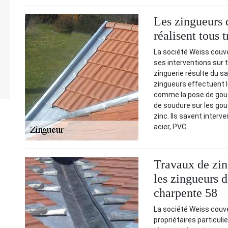
Les zingueurs d
réalisent tous 
La société Weiss couve
ses interventions sur t
zinguerie résulte du sa
zingueurs effectuent l
comme la pose de goutt
de soudure sur les gout
zinc. Ils savent interv
acier, PVC.
Travaux de zin
les zingueurs d
charpente 58
La société Weiss couve
propriétaires particuli