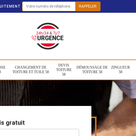
TUITEMENT
DEVIS
OSE
CHANGEMENT DE
DÉMOUSSAGE DE
ZINGUEUR
TOITURE
8
TOITURE ET TUILE 58
TOITURE 58
58
58
s gratuit