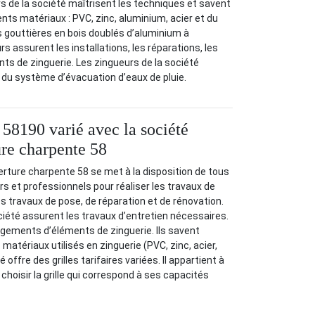
rs de la société maîtrisent les techniques et savent
érents matériaux : PVC, zinc, aluminium, acier et du
es gouttières en bois doublés d’aluminium à
urs assurent les installations, les réparations, les
s de zinguerie. Les zingueurs de la société
é du système d’évacuation d’eaux de pluie.
 58190 varié avec la société
re charpente 58
rture charpente 58 se met à la disposition de tous
ers et professionnels pour réaliser les travaux de
 les travaux de pose, de réparation et de rénovation.
ciété assurent les travaux d’entretien nécessaires.
ngements d’éléments de zinguerie. Ils savent
s matériaux utilisés en zinguerie (PVC, zinc, acier,
offre des grilles tarifaires variées. Il appartient à
choisir la grille qui correspond à ses capacités