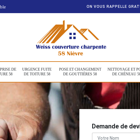
ble
ON VOUS RAPPELLE GRA
PRISE DE
URGENCE FUITE
POSE ET CHANGEMENT
NETTOYAGE ET P
URE 58
DE TOITURE 58
DE GOUTTIÈRES 58
DE CHÉNEAU 5
Demande de devi