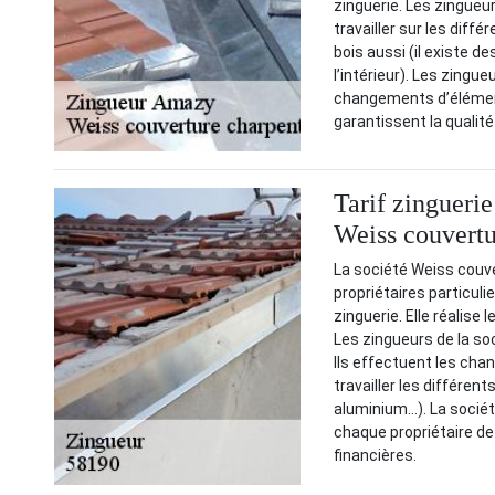
zinguerie. Les zingueu
travailler sur les diff
bois aussi (il existe d
l’intérieur). Les zingue
changements d’élément
garantissent la qualit
Tarif zinguerie
Weiss couvertu
La société Weiss couve
propriétaires particuli
zinguerie. Elle réalise
Les zingueurs de la so
Ils effectuent les cha
travailler les différent
aluminium…). La société 
chaque propriétaire de 
financières.