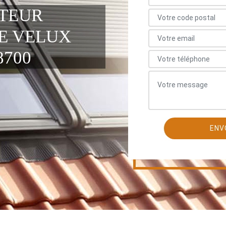
ATEUR
E VELUX
700