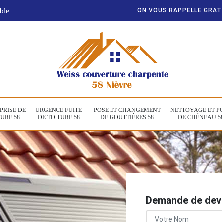
ble
ON VOUS RAPPELLE GRA
PRISE DE
URGENCE FUITE
POSE ET CHANGEMENT
NETTOYAGE ET P
URE 58
DE TOITURE 58
DE GOUTTIÈRES 58
DE CHÉNEAU 5
Demande de devi