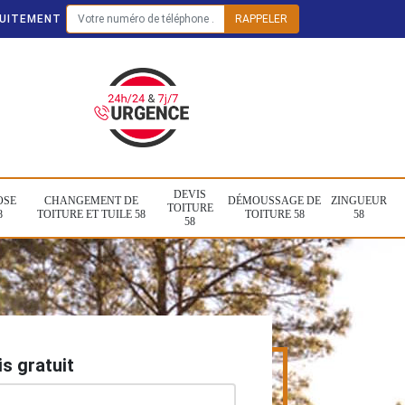
TUITEMENT
DEVIS
OSE
CHANGEMENT DE
DÉMOUSSAGE DE
ZINGUEUR
TOITURE
8
TOITURE ET TUILE 58
TOITURE 58
58
58
s gratuit