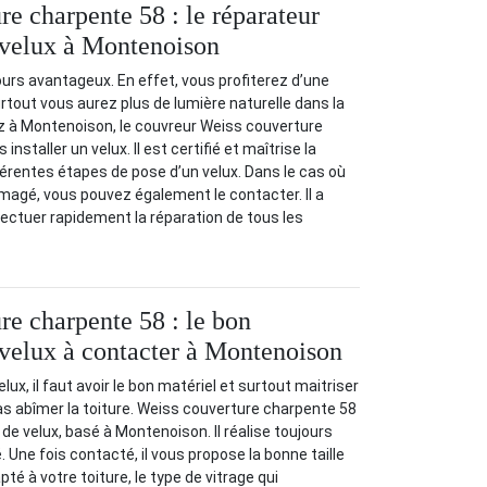
re charpente 58 : le réparateur
e velux à Montenoison
ours avantageux. En effet, vous profiterez d’une
urtout vous aurez plus de lumière naturelle dans la
z à Montenoison, le couvreur Weiss couverture
nstaller un velux. Il est certifié et maîtrise la
férentes étapes de pose d’un velux. Dans le cas où
magé, vous pouvez également le contacter. Il a
ffectuer rapidement la réparation de tous les
re charpente 58 : le bon
e velux à contacter à Montenoison
lux, il faut avoir le bon matériel et surtout maitriser
as abîmer la toiture. Weiss couverture charpente 58
 de velux, basé à Montenoison. Il réalise toujours
. Une fois contacté, il vous propose la bonne taille
pté à votre toiture, le type de vitrage qui