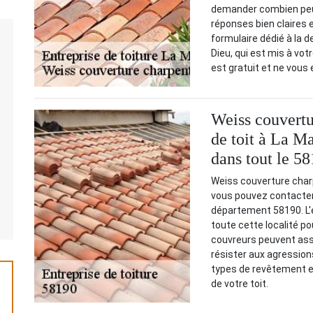
demander combien peut
réponses bien claires 
formulaire dédié à la 
Dieu, qui est mis à vot
est gratuit et ne vous
Weiss couvertu
de toit à La M
dans tout le 5
Weiss couverture charp
vous pouvez contacter 
département 58190. L'é
toute cette localité po
couvreurs peuvent assur
résister aux agressions
types de revêtement e
de votre toit.