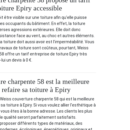
re charpente 58 propose un tarif
oiture Epiry accessible
t être visible sur une toiture afin qu'elle puisse
des occupants du bâtiment. En effet, la toiture
erses agressions extérieures. Elle doit donc
sistance face au vent, au choc et autres éléments.
la toiture doit aussi avoir est l'imperméabilité. Vous
ravaux de toiture sont coûteux, pourtant, Weiss
 offre un tarif entreprise de toiture Epiry très
ui un devis à 0 €.
re charpente 58 est la meilleure
 refaire sa toiture à Epiry
Weiss couverture charpente 58 qui est la meilleure
sa toiture à Epiry. Si vous voulez allier l'esthétique à
, vous êtes à la bonne adresse. Les clients les plus
e qualité seront parfaitement satisfaits.
 proposer différents types de matériaux, des
 modernes, écologiques, énergétiques, originaux et