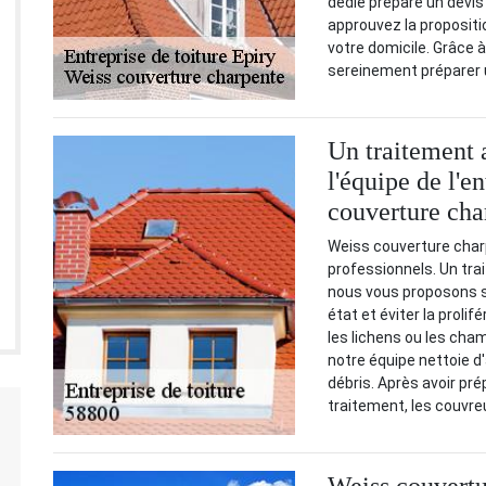
dédié prépare un devis e
approuvez la propositio
votre domicile. Grâce 
sereinement préparer 
Un traitement 
l'équipe de l'e
couverture cha
Weiss couverture char
professionnels. Un tra
nous vous proposons s
état et éviter la prol
les lichens ou les cha
notre équipe nettoie d
débris. Après avoir prép
traitement, les couvreu