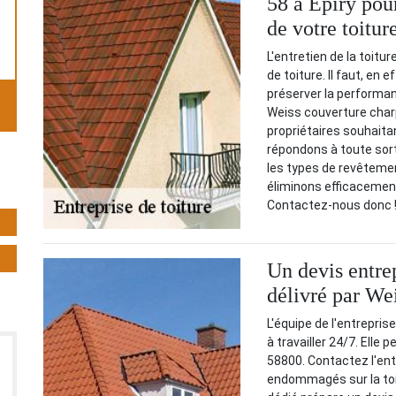
58 à Epiry pou
de votre toitur
L'entretien de la toit
de toiture. Il faut, en
préserver la performance
Weiss couverture char
propriétaires souhaitan
répondons à toute sor
les types de revêteme
éliminons efficacement
Contactez-nous donc 
Un devis entrep
délivré par We
L'équipe de l'entrepri
à travailler 24/7. Elle
58800. Contactez l'en
endommagés sur la toit