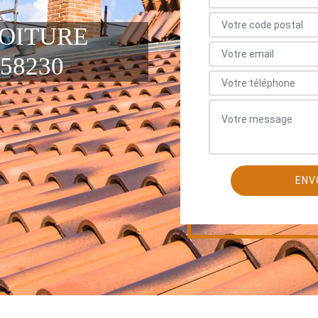
TOITURE
58230