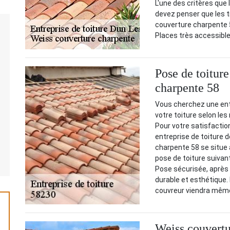
L'une des critères que 
devez penser que les t
couverture charpente 5
Places très accessible
Pose de toiture
charpente 58
Vous cherchez une entr
votre toiture selon l
Pour votre satisfactio
entreprise de toiture
charpente 58 se situe
pose de toiture suivant
Pose sécurisée, après n
durable et esthétique.
couvreur viendra même
Weiss couvertu