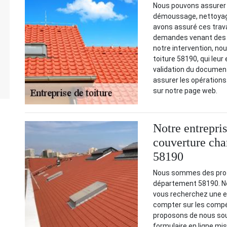
Nous pouvons assurer d
démoussage, nettoyage,
avons assuré ces trav
demandes venant des p
notre intervention, no
toiture 58190, qui leur
validation du documen
assurer les opérations
sur notre page web.
Notre entrepri
couverture char
58190
Nous sommes des profe
département 58190. Notr
vous recherchez une en
compter sur les compé
proposons de nous sou
formulaire en ligne mis