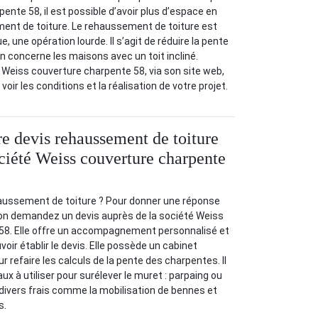
ente 58, il est possible d’avoir plus d’espace en
ment de toiture. Le rehaussement de toiture est
, une opération lourde. Il s’agit de réduire la pente
ion concerne les maisons avec un toit incliné.
 Weiss couverture charpente 58, via son site web,
 voir les conditions et la réalisation de votre projet.
 devis rehaussement de toiture
ociété Weiss couverture charpente
ussement de toiture ? Pour donner une réponse
ion demandez un devis auprès de la société Weiss
58. Elle offre un accompagnement personnalisé et
oir établir le devis. Elle possède un cabinet
r refaire les calculs de la pente des charpentes. Il
aux à utiliser pour surélever le muret : parpaing ou
divers frais comme la mobilisation de bennes et
s.