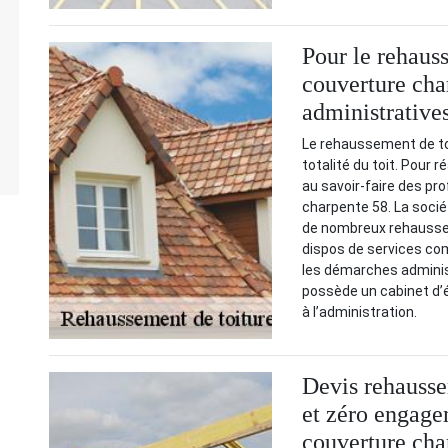
Pour le rehaus
couverture cha
administrative
Le rehaussement de toi
totalité du toit. Pour r
au savoir-faire des pr
charpente 58. La socié
de nombreux rehausseme
dispos de services co
les démarches administ
possède un cabinet d’é
à l’administration.
Devis rehausse
et zéro engage
couverture cha