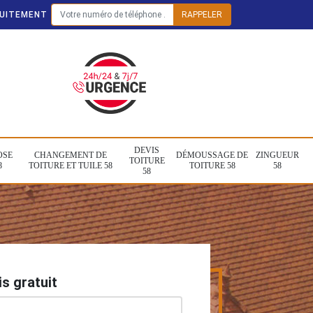
TUITEMENT
DEVIS
OSE
CHANGEMENT DE
DÉMOUSSAGE DE
ZINGUEUR
TOITURE
8
TOITURE ET TUILE 58
TOITURE 58
58
58
s gratuit