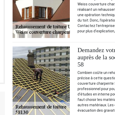
Weiss couverture charp
réalisant un rehausse
une opération technique
du toit. Donc, l’opérat
Contactez l’entreprise
pour plus d’explication,
Demandez votre
auprès de la s
58
Combien coûte un reha
précise à cette quest
couverture charpente 
professionnel pour pouv
d’études en interne pou
faut choisir les matéri
autres matériaux. Les 
évacuation des gravat