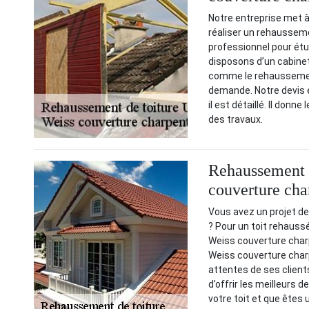
Notre entreprise met à
réaliser un rehausse
professionnel pour étud
disposons d’un cabinet
comme le rehaussement
demande. Notre devis e
il est détaillé. Il donn
des travaux.
Rehaussement d
couverture cha
Vous avez un projet d
? Pour un toit rehauss
Weiss couverture charp
Weiss couverture charp
attentes de ses client
d’offrir les meilleurs 
votre toit et que êtes 