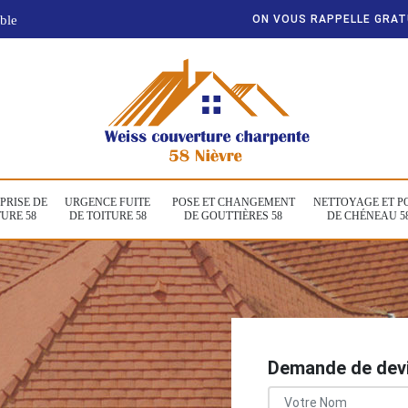
ble
ON VOUS RAPPELLE GRA
PRISE DE
URGENCE FUITE
POSE ET CHANGEMENT
NETTOYAGE ET P
URE 58
DE TOITURE 58
DE GOUTTIÈRES 58
DE CHÉNEAU 5
Demande de devi