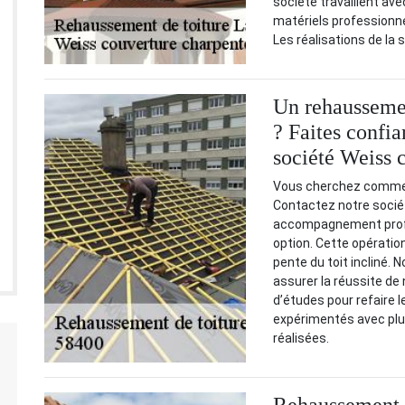
société travaillent av
matériels professionnel
Les réalisations de la
Un rehausseme
? Faites confia
société Weiss 
Vous cherchez commen
Contactez notre socié
accompagnement profe
option. Cette opération 
pente du toit incliné.
assurer la réussite de
d’études pour refaire l
expérimentés avec plu
réalisées.