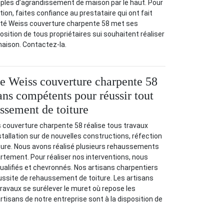
les d’agrandissement de maison par le haut. Pour
ation, faites confiance au prestataire qui ont fait
iété Weiss couverture charpente 58 met ses
sition de tous propriétaires sui souhaitent réaliser
aison. Contactez-la.
se Weiss couverture charpente 58
ans compétents pour réussir tout
ussement de toiture
 couverture charpente 58 réalise tous travaux
nstallation sur de nouvelles constructions, réfection
ure. Nous avons réalisé plusieurs rehaussements
artement. Pour réaliser nos interventions, nous
ualifiés et chevronnés. Nos artisans charpentiers
réussite de rehaussement de toiture. Les artisans
avaux se surélever le muret où repose les
rtisans de notre entreprise sont à la disposition de