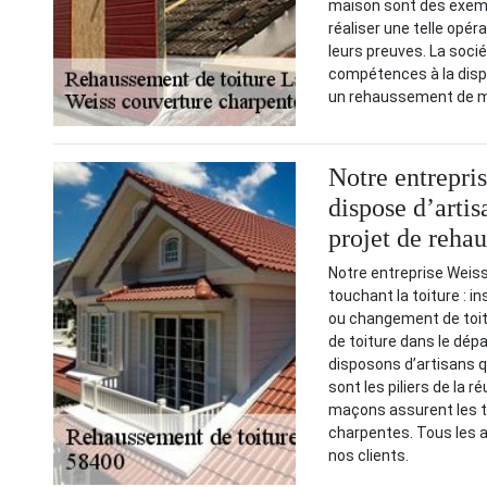
maison sont des exemp
réaliser une telle opér
leurs preuves. La soc
compétences à la dispo
un rehaussement de m
Notre entrepri
dispose d’artis
projet de reha
Notre entreprise Weiss
touchant la toiture : i
ou changement de toit
de toiture dans le dép
disposons d’artisans q
sont les piliers de la 
maçons assurent les tr
charpentes. Tous les a
nos clients.