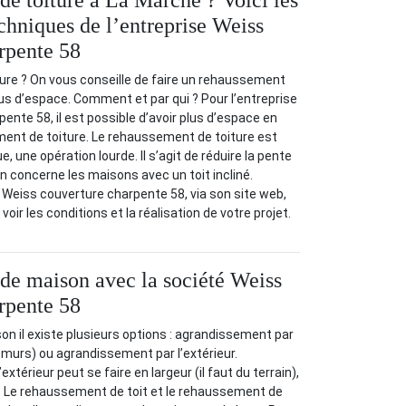
e toiture à La Marche ? Voici les
chniques de l’entreprise Weiss
rpente 58
re ? On vous conseille de faire un rehaussement
lus d’espace. Comment et par qui ? Pour l’entreprise
ente 58, il est possible d’avoir plus d’espace en
ment de toiture. Le rehaussement de toiture est
, une opération lourde. Il s’agit de réduire la pente
ion concerne les maisons avec un toit incliné.
 Weiss couverture charpente 58, via son site web,
 voir les conditions et la réalisation de votre projet.
e maison avec la société Weiss
rpente 58
on il existe plusieurs options : agrandissement par
s murs) ou agrandissement par l’extérieur.
xtérieur peut se faire en largeur (il faut du terrain),
r. Le rehaussement de toit et le rehaussement de