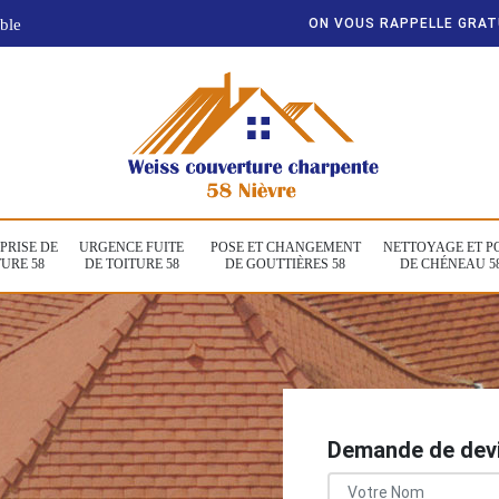
ble
ON VOUS RAPPELLE GRA
PRISE DE
URGENCE FUITE
POSE ET CHANGEMENT
NETTOYAGE ET P
URE 58
DE TOITURE 58
DE GOUTTIÈRES 58
DE CHÉNEAU 5
Demande de devi