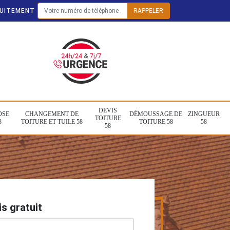
TUITEMENT
DEVIS
OSE
CHANGEMENT DE
DÉMOUSSAGE DE
ZINGUEUR
TOITURE
8
TOITURE ET TUILE 58
TOITURE 58
58
58
s gratuit