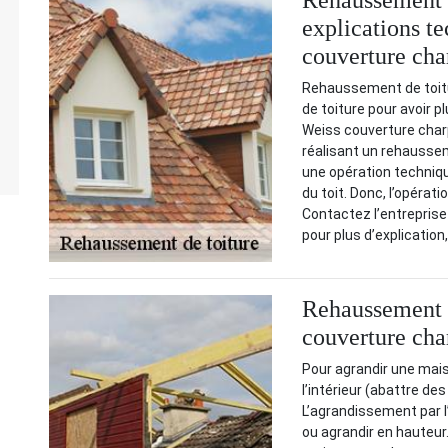
Rehaussement d
explications te
couverture cha
Rehaussement de toitu
de toiture pour avoir p
Weiss couverture charp
réalisant un rehausse
une opération technique
du toit. Donc, l’opérat
Contactez l’entreprise
pour plus d’explication,
Rehaussement d
couverture cha
Pour agrandir une mais
l’intérieur (abattre de
L’agrandissement par l’e
ou agrandir en hauteu