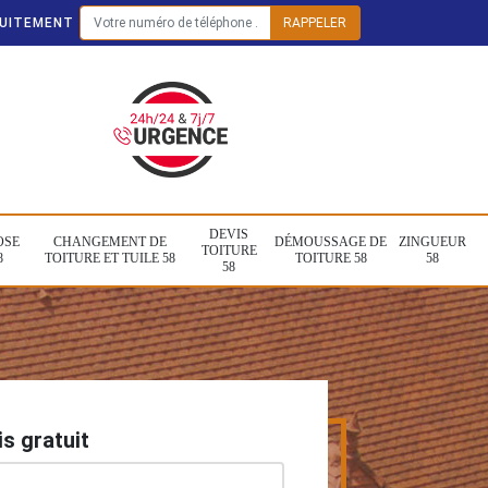
TUITEMENT
DEVIS
OSE
CHANGEMENT DE
DÉMOUSSAGE DE
ZINGUEUR
TOITURE
8
TOITURE ET TUILE 58
TOITURE 58
58
58
s gratuit