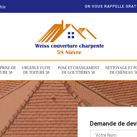
ble
ON VOUS RAPPELLE GRA
PRISE DE
URGENCE FUITE
POSE ET CHANGEMENT
NETTOYAGE ET P
URE 58
DE TOITURE 58
DE GOUTTIÈRES 58
DE CHÉNEAU 5
Demande de devi