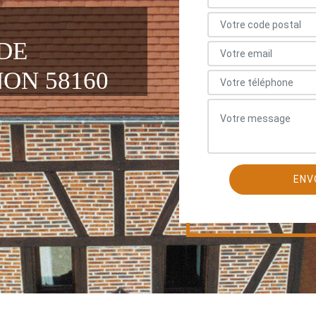
DE
ON 58160