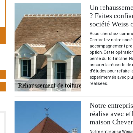
Un rehausseme
? Faites confia
société Weiss 
Vous cherchez commen
Contactez notre socié
accompagnement profe
option. Cette opération 
pente du toit incliné.
assurer la réussite de
d’études pour refaire l
expérimentés avec plu
réalisées.
Notre entrepri
réalise avec e
maison Cheve
Notre entreprise Weis