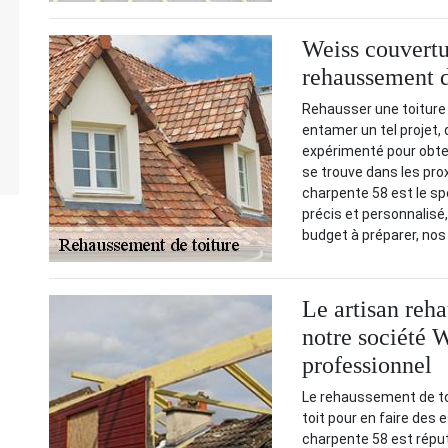
Weiss couvertu
rehaussement d
Rehausser une toitur
entamer un tel projet,
expérimenté pour obten
se trouve dans les pr
charpente 58 est le sp
précis et personnalisé
budget à préparer, nos
Le artisan reh
notre société 
professionnel
Le rehaussement de to
toit pour en faire des
charpente 58 est réput