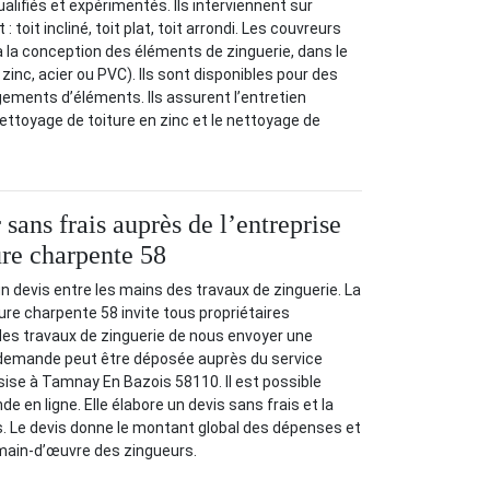
alifiés et expérimentés. Ils interviennent sur
: toit incliné, toit plat, toit arrondi. Les couvreurs
à la conception des éléments de zinguerie, dans le
 zinc, acier ou PVC). Ils sont disponibles pour des
ements d’éléments. Ils assurent l’entretien
ttoyage de toiture en zinc et le nettoyage de
sans frais auprès de l’entreprise
re charpente 58
r un devis entre les mains des travaux de zinguerie. La
re charpente 58 invite tous propriétaires
des travaux de zinguerie de nous envoyer une
demande peut être déposée auprès du service
 sise à Tamnay En Bazois 58110. Il est possible
 en ligne. Elle élabore un devis sans frais et la
 Le devis donne le montant global des dépenses et
main-d’œuvre des zingueurs.