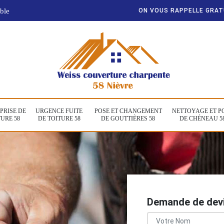
ble
ON VOUS RAPPELLE GRA
PRISE DE
URGENCE FUITE
POSE ET CHANGEMENT
NETTOYAGE ET P
URE 58
DE TOITURE 58
DE GOUTTIÈRES 58
DE CHÉNEAU 5
Demande de devi