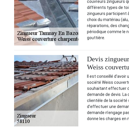
couvreurs zingueurs qu
différents types de toit 
zingueurs participent 
choix du matériau (alu,
réparations, des chang
périodique comme le ne
gouttière.
Devis zingueur 
Weiss couvertu
Il est conseillé d’avoi
société Weiss couvertu
souhaitant effectuer 
demande de devis. La 
clientèle de la société
d’effectuer une demande
demande n’engage pas.
donne les charges en 