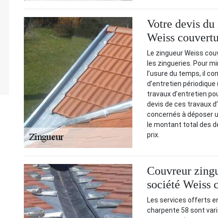
Votre devis d
Weiss couvertu
Le zingueur Weiss cou
les zingueries. Pour m
l’usure du temps, il co
d’entretien périodique 
travaux d’entretien po
devis de ces travaux d’e
concernés à déposer un
le montant total des dép
prix.
Couvreur zingu
société Weiss 
Les services offerts e
charpente 58 sont vari