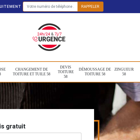
TUITEMENT
DEVIS
OSE
CHANGEMENT DE
DÉMOUSSAGE DE
ZINGUEUR
TOITURE
8
TOITURE ET TUILE 58
TOITURE 58
58
58
s gratuit