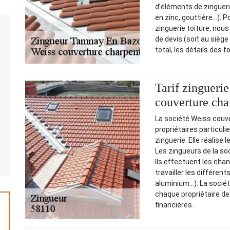
d’éléments de zingueri
en zinc, gouttière…). P
zinguerie toiture, nou
de devis (soit au siège 
total, les détails des f
Tarif zingueri
couverture cha
La société Weiss couve
propriétaires particuli
zinguerie. Elle réalise
Les zingueurs de la so
Ils effectuent les cha
travailler les différent
aluminium…). La société 
chaque propriétaire de 
financières.