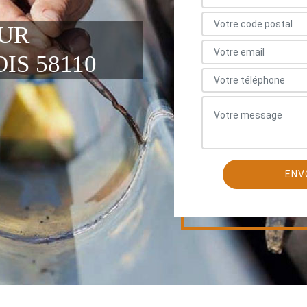
EUR
IS 58110