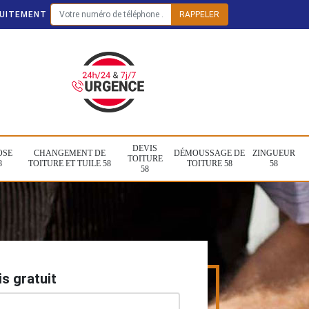
TUITEMENT
DEVIS
OSE
CHANGEMENT DE
DÉMOUSSAGE DE
ZINGUEUR
TOITURE
8
TOITURE ET TUILE 58
TOITURE 58
58
58
s gratuit