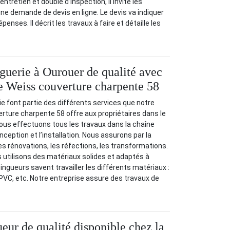
ntretien et double d’inspection, il invite les
e demande de devis en ligne. Le devis va indiquer
enses. Il décrit les travaux à faire et détaille les
guerie à Ourouer de qualité avec
se Weiss couverture charpente 58
ie font partie des différents services que notre
rture charpente 58 offre aux propriétaires dans le
us effectuons tous les travaux dans la chaîne
eption et l’installation. Nous assurons par la
les rénovations, les réfections, les transformations.
s utilisons des matériaux solides et adaptés à
ngueurs savent travailler les différents matériaux :
 PVC, etc. Notre entreprise assure des travaux de
eur de qualité disponible chez la