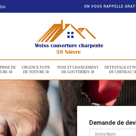
ble
ON VOUS RAPPELLE GRA
PRISE DE
URGENCE FUITE
POSE ET CHANGEMENT
NETTOYAGE ET P
URE 58
DE TOITURE 58
DE GOUTTIÈRES 58
DE CHÉNEAU 5
Demande de devi