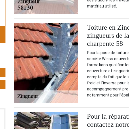
devis décrit les travaux
matériau utilisé.
Toiture en Zinc
zingueurs de l
charpente 58
Pour la pose de toiture
société Weiss couvertu
formations qualifiante
couverture et zinguerie
compte du fait que le z
froid et l’inverse pour 
accompagnement profes
notamment pour l’épais
Pour la réparat
contactez notr