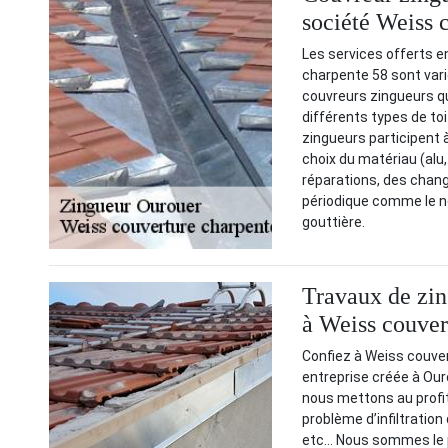
société Weiss 
Les services offerts e
charpente 58 sont vari
couvreurs zingueurs qu
différents types de toit 
zingueurs participent 
choix du matériau (alu,
réparations, des chang
périodique comme le ne
gouttière.
Travaux de zin
à Weiss couver
Confiez à Weiss couver
entreprise créée à Ou
nous mettons au profit 
problème d’infiltration
etc… Nous sommes le pr