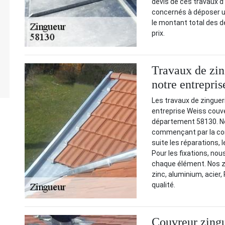
devis de ces travaux d’e
concernés à déposer un
le montant total des dép
prix.
Travaux de zin
notre entrepri
Les travaux de zinguer
entreprise Weiss couve
département 58130. No
commençant par la conc
suite les réparations, 
Pour les fixations, nou
chaque élément. Nos zi
zinc, aluminium, acier,
qualité.
Couvreur zingu