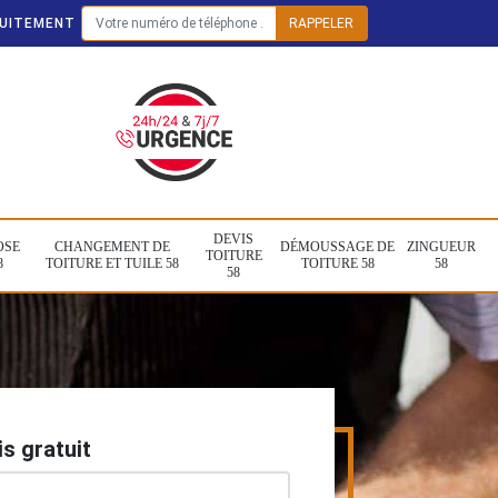
TUITEMENT
DEVIS
OSE
CHANGEMENT DE
DÉMOUSSAGE DE
ZINGUEUR
TOITURE
8
TOITURE ET TUILE 58
TOITURE 58
58
58
s gratuit