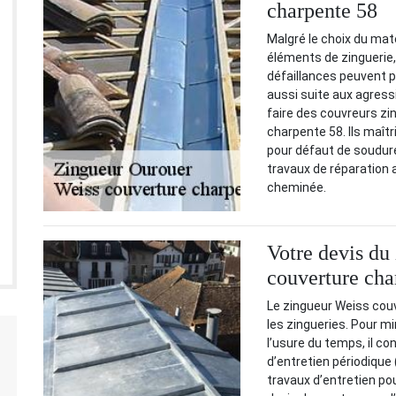
charpente 58
Malgré le choix du maté
éléments de zinguerie, 
défaillances peuvent p
aussi suite aux agress
faire des couvreurs zi
charpente 58. Ils maîtr
pour défaut de soudure 
travaux de réparation a
cheminée.
Votre devis du
couverture cha
Le zingueur Weiss cou
les zingueries. Pour m
l’usure du temps, il co
d’entretien périodique 
travaux d’entretien po