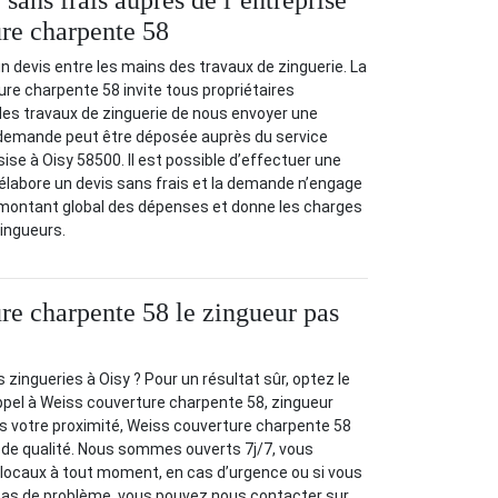
sans frais auprès de l’entreprise
re charpente 58
r un devis entre les mains des travaux de zinguerie. La
re charpente 58 invite tous propriétaires
des travaux de zinguerie de nous envoyer une
demande peut être déposée auprès du service
 sise à Oisy 58500. Il est possible d’effectuer une
 élabore un devis sans frais et la demande n’engage
e montant global des dépenses et donne les charges
ingueurs.
re charpente 58 le zingueur pas
zingueries à Oisy ? Pour un résultat sûr, optez le
ppel à Weiss couverture charpente 58, zingueur
s votre proximité, Weiss couverture charpente 58
e de qualité. Nous sommes ouverts 7j/7, vous
 locaux à tout moment, en cas d’urgence ou si vous
pas de problème, vous pouvez nous contacter sur