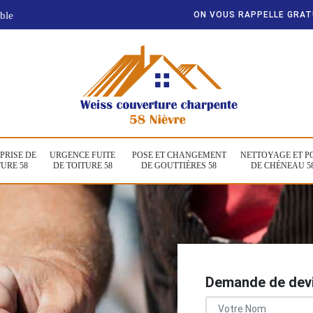
ble
ON VOUS RAPPELLE GRA
PRISE DE
URGENCE FUITE
POSE ET CHANGEMENT
NETTOYAGE ET P
URE 58
DE TOITURE 58
DE GOUTTIÈRES 58
DE CHÉNEAU 5
Demande de devi