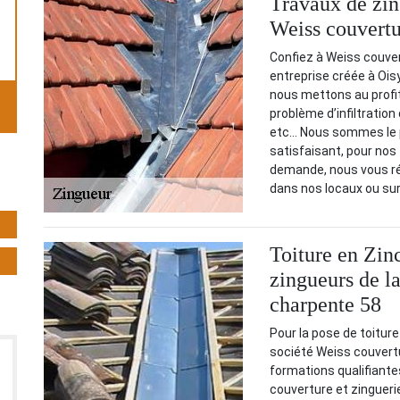
Travaux de zing
Weiss couvertu
Confiez à Weiss couver
entreprise créée à Oi
nous mettons au profit 
problème d’infiltration
etc… Nous sommes le pr
satisfaisant, pour nos 
demande, nous vous ré
dans nos locaux ou sur
Toiture en Zinc
zingueurs de l
charpente 58
Pour la pose de toiture
société Weiss couvertu
formations qualifiante
couverture et zinguerie