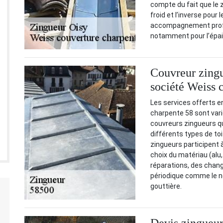
compte du fait que le z
froid et l’inverse pour 
accompagnement profes
notamment pour l’épais
Couvreur zingu
société Weiss 
Les services offerts e
charpente 58 sont vari
couvreurs zingueurs qu
différents types de toit 
zingueurs participent 
choix du matériau (alu,
réparations, des chang
périodique comme le ne
gouttière.