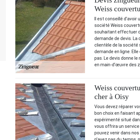
Devis zingueur 
Weiss couvertu
Il est conseillé d’avoi
société Weiss couvertu
souhaitant effectuer 
demande de devis. La 
clientèle de la société
demande en ligne. Elle
pas. Le devis donne l
en main-d’œuvre des z
Weiss couvertu
cher à Oisy
Vous devez réparer vos 
bon choix en faisant a
expérimenté situé dan
vous offrira un servic
pouvez venir dans nos
n’avez pas du temps, 