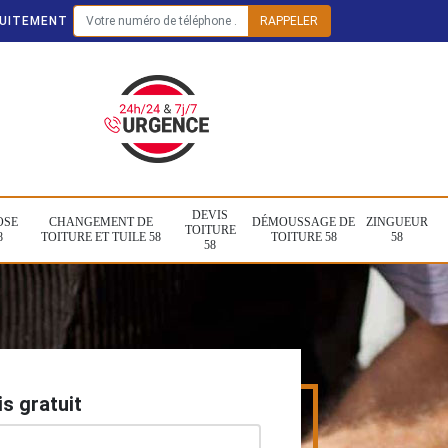
TUITEMENT
DEVIS
OSE
CHANGEMENT DE
DÉMOUSSAGE DE
ZINGUEUR
TOITURE
8
TOITURE ET TUILE 58
TOITURE 58
58
58
s gratuit