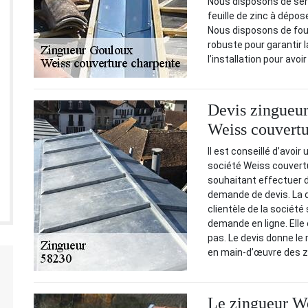
Nous disposons de serv
feuille de zinc à dépos
Nous disposons de four
robuste pour garantir 
l’installation pour avo
Devis zingueur 
Weiss couvertu
Il est conseillé d’avoi
société Weiss couvertu
souhaitant effectuer 
demande de devis. La 
clientèle de la société
demande en ligne. Elle
pas. Le devis donne l
en main-d’œuvre des z
Le zingueur We