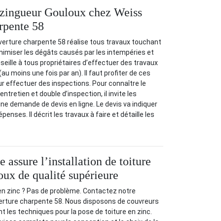
 zingueur Gouloux chez Weiss
rpente 58
verture charpente 58 réalise tous travaux touchant
inimiser les dégâts causés par les intempéries et
nseille à tous propriétaires d’effectuer des travaux
(au moins une fois par an). Il faut profiter de ces
ur effectuer des inspections. Pour connaître le
ntretien et double d’inspection, il invite les
e demande de devis en ligne. Le devis va indiquer
enses. Il décrit les travaux à faire et détaille les
e assure l’installation de toiture
oux de qualité supérieure
e en zinc ? Pas de problème. Contactez notre
erture charpente 58. Nous disposons de couvreurs
t les techniques pour la pose de toiture en zinc.