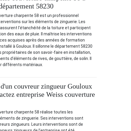
 département 58230
verture charpente 58 est un professionnel
terventions sur les éléments de zinguerie. Les
ssurent l’étanchéité de la toiture et participent
on des eaux de pluie. Il maîtrise les interventions
ces acquises après des années de formation
 installé à Gouloux. Il sillonne le département 58230
s propriétaires de son savoir-faire en installation,
ts d’éléments de rives, de gouttière, de solin. Il
ur différents matériaux.
 d'un couvreur zingueur Gouloux
tactez entreprise Weiss couverture
verture charpente 58 réalise toutes les
éléments de zinguerie. Ses interventions sont
eurs zingueurs. Leurs interventions sont de
uvreurs zingueurs de l’entreprise ont été