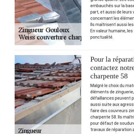
embauchés sur la base
part, et aussi de leurs
concernant les élémen
Ils maîtrisent aussi le
En valeur humaine, les
ponctualité.
Pour la répara
contactez notr
charpente 58
Malgré le choix du maté
éléments de zinguerie, 
défaillances peuvent p
aussi suite aux agress
faire des couvreurs zi
charpente 58. Ils maîtr
pour défaut de soudure 
travaux de réparation a