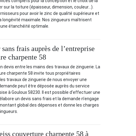
ices complets pour la conception et le choix de la
er sur la toiture (épaisseur, dimension, couleur…).
nisseurs pour avoir le zinc de qualité supérieure et
la longévité maximale. Nos zingueurs maîtrisent
ir une étanchéité optimale.
sans frais auprès de l’entreprise
re charpente 58
r un devis entre les mains des travaux de zinguerie. La
re charpente 58 invite tous propriétaires
des travaux de zinguerie de nous envoyer une
demande peut être déposée auprès du service
 sise à Gouloux 58230. Il est possible d’effectuer une
 élabore un devis sans frais et la demande n’engage
e montant global des dépenses et donne les charges
ingueurs.
iss couverture charpente 58 à