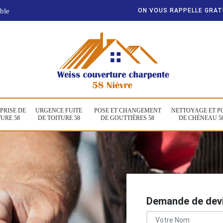
ble
ON VOUS RAPPELLE GRA
PRISE DE
URGENCE FUITE
POSE ET CHANGEMENT
NETTOYAGE ET P
URE 58
DE TOITURE 58
DE GOUTTIÈRES 58
DE CHÉNEAU 5
Demande de devi