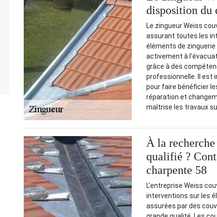
disposition du
Le zingueur Weiss cou
assurant toutes les in
éléments de zinguerie a
activement à l’évacuati
grâce à des compéten
professionnelle. Il est
pour faire bénéficier le
réparation et changemen
maîtrise les travaux s
À la recherche
qualifié ? Con
charpente 58
L’entreprise Weiss cou
interventions sur les 
assurées par des couvr
grande qualité. Les co