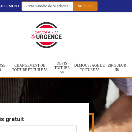
TUITEMENT
DEVIS
OSE
CHANGEMENT DE
DÉMOUSSAGE DE
ZINGUEUR
TOITURE
8
TOITURE ET TUILE 58
TOITURE 58
58
58
s gratuit