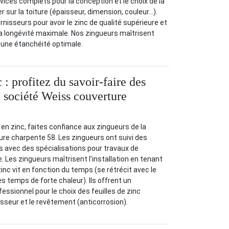
ices complets pour la conception et le choix de la
er sur la toiture (épaisseur, dimension, couleur…).
nisseurs pour avoir le zinc de qualité supérieure et
la longévité maximale. Nos zingueurs maîtrisent
ir une étanchéité optimale.
 : profitez du savoir-faire des
a société Weiss couverture
 en zinc, faites confiance aux zingueurs de la
re charpente 58. Les zingueurs ont suivi des
s avec des spécialisations pour travaux de
. Les zingueurs maîtrisent l’installation en tenant
inc vit en fonction du temps (se rétrécit avec le
les temps de forte chaleur). Ils offrent un
sionnel pour le choix des feuilles de zinc
seur et le revêtement (anticorrosion).