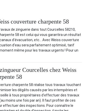
Weiss couverture charpente 58
ravaux de zinguerie dans tout Courcelles 58210,
arpente 58 est celui qui vous garantira un résultat
, canaux d’évacuation, etc… Avec Weiss couverture
uation d’eau sera parfaitement optimisé, tarif
ut moment même pour les travaux urgents ! Pour un
 zingueur Courcelles chez Weiss
rpente 58
verture charpente 58 réalise tous travaux touchant
inimiser les dégâts causés par les intempéries et
nseille à tous propriétaires d’effectuer des travaux
(au moins une fois par an). Il faut profiter de ces
ur effectuer des inspections. Pour connaître le
ntretien et double d’inspection, il invite les