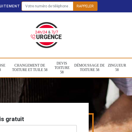
TUITEMENT
DEVIS
OSE
CHANGEMENT DE
DÉMOUSSAGE DE
ZINGUEUR
TOITURE
8
TOITURE ET TUILE 58
TOITURE 58
58
58
s gratuit