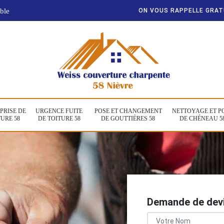
ble
ON VOUS RAPPELLE GRA
PRISE DE
URGENCE FUITE
POSE ET CHANGEMENT
NETTOYAGE ET P
URE 58
DE TOITURE 58
DE GOUTTIÈRES 58
DE CHÉNEAU 5
Demande de devi