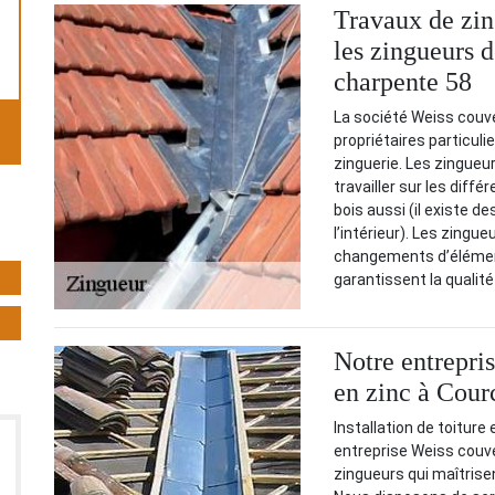
Travaux de zin
les zingueurs d
charpente 58
La société Weiss couve
propriétaires particuli
zinguerie. Les zingueu
travailler sur les diff
bois aussi (il existe d
l’intérieur). Les zingue
changements d’élément
garantissent la qualit
Notre entrepris
en zinc à Courc
Installation de toitur
entreprise Weiss couv
zingueurs qui maîtrisen