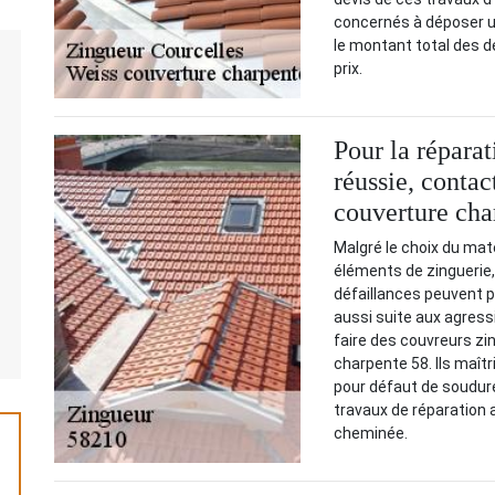
concernés à déposer un
le montant total des dép
prix.
Pour la répara
réussie, contac
couverture cha
Malgré le choix du maté
éléments de zinguerie, 
défaillances peuvent p
aussi suite aux agress
faire des couvreurs zi
charpente 58. Ils maîtr
pour défaut de soudure 
travaux de réparation a
cheminée.