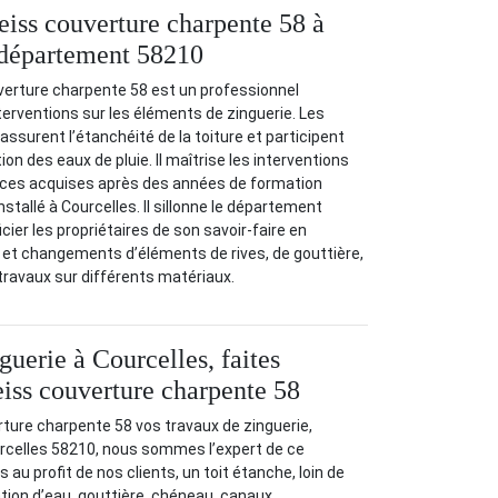
iss couverture charpente 58 à
 département 58210
verture charpente 58 est un professionnel
terventions sur les éléments de zinguerie. Les
ssurent l’étanchéité de la toiture et participent
on des eaux de pluie. Il maîtrise les interventions
ces acquises après des années de formation
installé à Courcelles. Il sillonne le département
cier les propriétaires de son savoir-faire en
on et changements d’éléments de rives, de gouttière,
s travaux sur différents matériaux.
uerie à Courcelles, faites
iss couverture charpente 58
ture charpente 58 vos travaux de zinguerie,
urcelles 58210, nous sommes l’expert de ce
u profit de nos clients, un toit étanche, loin de
ation d’eau, gouttière, chéneau, canaux