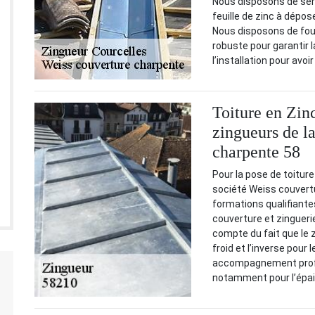
Nous disposons de serv
feuille de zinc à dépos
Nous disposons de four
robuste pour garantir 
l’installation pour avo
Toiture en Zinc
zingueurs de l
charpente 58
Pour la pose de toiture
société Weiss couvertu
formations qualifiante
couverture et zinguerie
compte du fait que le z
froid et l’inverse pour 
accompagnement profes
notamment pour l’épais