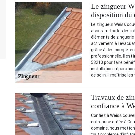
Le zingueur We
disposition du
Le zingueur Weiss cou
assurant toutes les in
éléments de zinguerie a
activement à l’évacuati
grâce à des compéten
professionnelle. Il est 
58210 pour faire bénéfi
installation, réparati
de solin. Il maîtrise le
Travaux de zing
confiance à We
Confiez à Weiss couver
entreprise créée à Co
domaine, nous mettons a
tout problème d’infiltr