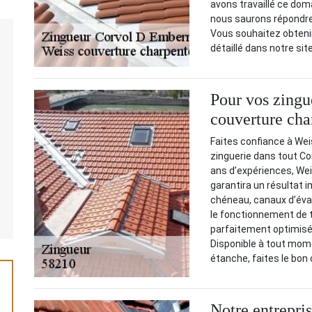
avons travaillé ce dom
nous saurons répondre 
Vous souhaitez obtenir
détaillé dans notre sit
Pour vos zingue
couverture cha
Faites confiance à We
zinguerie dans tout Co
ans d’expériences, Wei
garantira un résultat i
chéneau, canaux d’éva
le fonctionnement de 
parfaitement optimisé,
Disponible à tout mome
étanche, faites le bon 
Notre entrepri