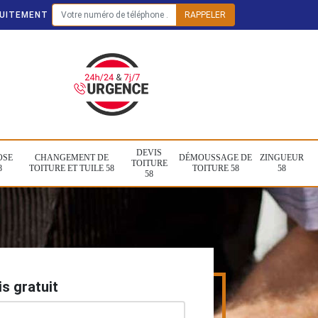
TUITEMENT
DEVIS
OSE
CHANGEMENT DE
DÉMOUSSAGE DE
ZINGUEUR
TOITURE
8
TOITURE ET TUILE 58
TOITURE 58
58
58
s gratuit