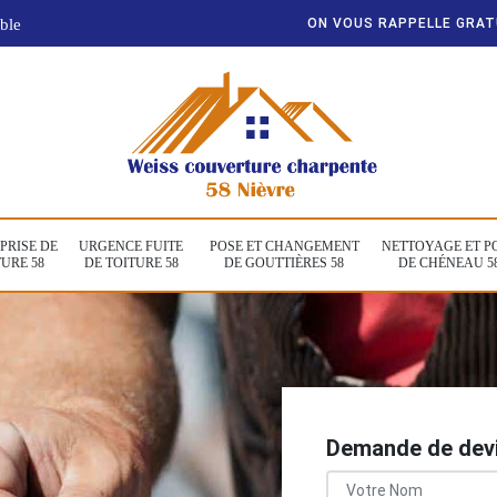
ble
ON VOUS RAPPELLE GRA
PRISE DE
URGENCE FUITE
POSE ET CHANGEMENT
NETTOYAGE ET P
URE 58
DE TOITURE 58
DE GOUTTIÈRES 58
DE CHÉNEAU 5
Demande de devi