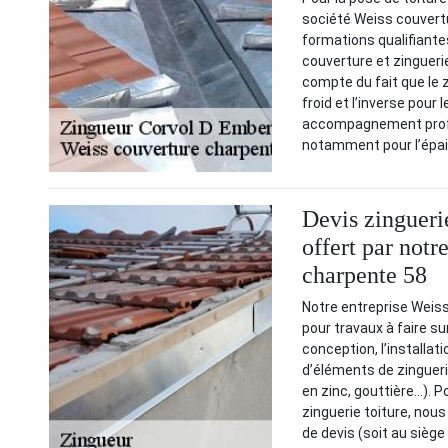
société Weiss couvertu
formations qualifiante
couverture et zinguerie
compte du fait que le z
froid et l’inverse pour 
accompagnement profes
notamment pour l’épais
Devis zingueri
offert par notr
charpente 58
Notre entreprise Weiss
pour travaux à faire su
conception, l’installat
d’éléments de zingueri
en zinc, gouttière…). P
zinguerie toiture, nou
de devis (soit au siège 