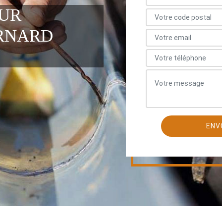
EUR
RNARD