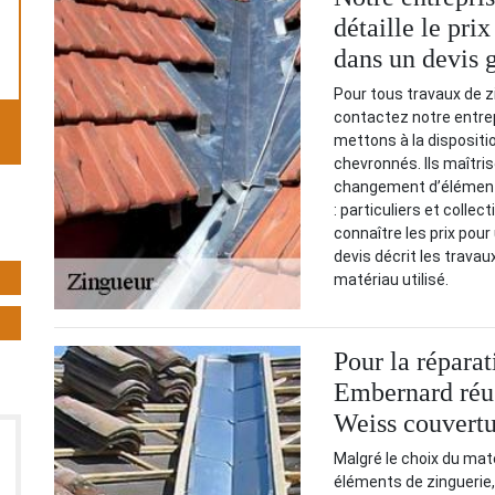
détaille le pr
dans un devis g
Pour tous travaux de z
contactez notre entre
mettons à la dispositio
chevronnés. Ils maîtris
changement d’éléments.
: particuliers et collec
connaître les prix pou
devis décrit les travaux
matériau utilisé.
Pour la répara
Embernard réus
Weiss couvertu
Malgré le choix du maté
éléments de zinguerie, 