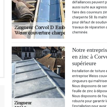
défaillances peuvent p
aussi suite aux agress
faire des couvreurs zi
charpente 58. Ils maîtr
pour défaut de soudure 
travaux de réparation a
cheminée.
Notre entrepris
en zinc à Corv
supérieure
Installation de toitur
entreprise Weiss couv
zingueurs qui maîtrisen
Nous disposons de serv
feuille de zinc à dépos
Nous disposons de four
robuste pour garantir 
l’installation pour avo