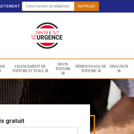
TUITEMENT
DEVIS
OSE
CHANGEMENT DE
DÉMOUSSAGE DE
ZINGUEUR
TOITURE
8
TOITURE ET TUILE 58
TOITURE 58
58
58
s gratuit