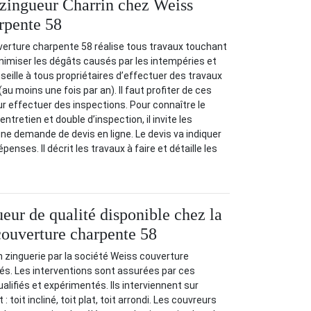
 zingueur Charrin chez Weiss
rpente 58
verture charpente 58 réalise tous travaux touchant
inimiser les dégâts causés par les intempéries et
nseille à tous propriétaires d’effectuer des travaux
(au moins une fois par an). Il faut profiter de ces
ur effectuer des inspections. Pour connaître le
ntretien et double d’inspection, il invite les
e demande de devis en ligne. Le devis va indiquer
enses. Il décrit les travaux à faire et détaille les
eur de qualité disponible chez la
couverture charpente 58
n zinguerie par la société Weiss couverture
és. Les interventions sont assurées par ces
alifiés et expérimentés. Ils interviennent sur
: toit incliné, toit plat, toit arrondi. Les couvreurs