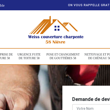
ble
ON VOUS RAPPELLE GRA
PRISE DE
URGENCE FUITE
POSE ET CHANGEMENT
NETTOYAGE ET P
URE 58
DE TOITURE 58
DE GOUTTIÈRES 58
DE CHÉNEAU 5
Demande de devi