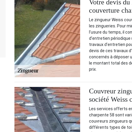
Votre devis du
couverture cha
Le zingueur Weiss cou
les zingueries. Pour m
l’usure du temps, il co
d’entretien périodique 
travaux d’entretien po
devis de ces travaux d’e
concernés à déposer un
le montant total des dép
prix.
Couvreur zingu
société Weiss 
Les services offerts e
charpente 58 sont vari
couvreurs zingueurs qu
différents types de toit 