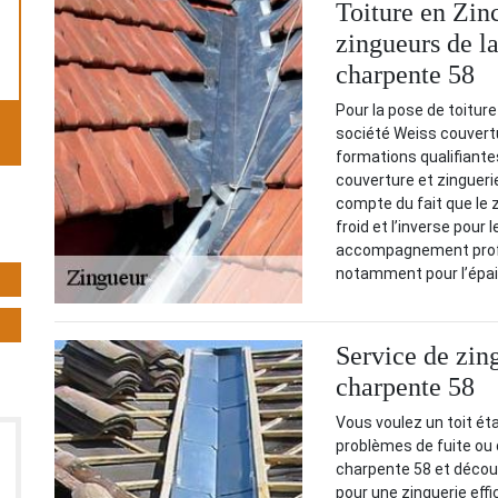
Toiture en Zinc
zingueurs de l
charpente 58
Pour la pose de toiture
société Weiss couvertu
formations qualifiante
couverture et zinguerie
compte du fait que le z
froid et l’inverse pour 
accompagnement profes
notamment pour l’épais
Service de zin
charpente 58
Vous voulez un toit ét
problèmes de fuite ou 
charpente 58 et découv
pour une zinguerie eff