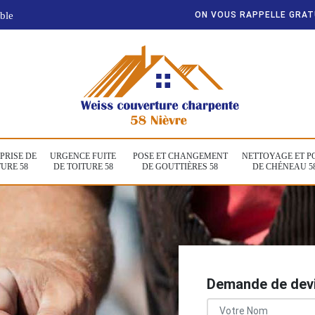
ble
ON VOUS RAPPELLE GRA
PRISE DE
URGENCE FUITE
POSE ET CHANGEMENT
NETTOYAGE ET P
URE 58
DE TOITURE 58
DE GOUTTIÈRES 58
DE CHÉNEAU 5
Demande de devi