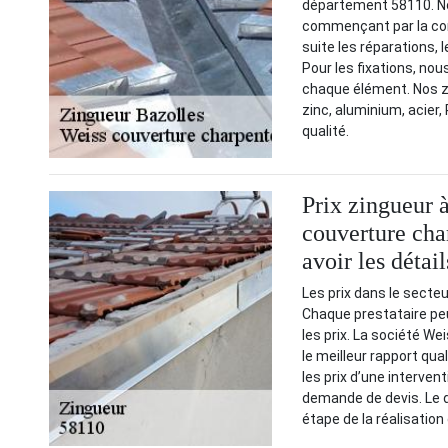
département 58110. No
commençant par la conc
suite les réparations, 
Pour les fixations, nou
chaque élément. Nos zi
zinc, aluminium, acier,
qualité.
Prix zingueur à
couverture cha
avoir les détail
Les prix dans le secteu
Chaque prestataire peut
les prix. La société W
le meilleur rapport qua
les prix d’une intervent
demande de devis. Le d
étape de la réalisation 