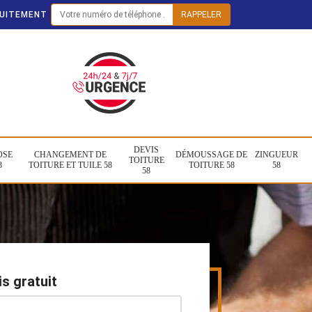
TUITEMENT
DEVIS
OSE
CHANGEMENT DE
DÉMOUSSAGE DE
ZINGUEUR
TOITURE
8
TOITURE ET TUILE 58
TOITURE 58
58
58
s gratuit