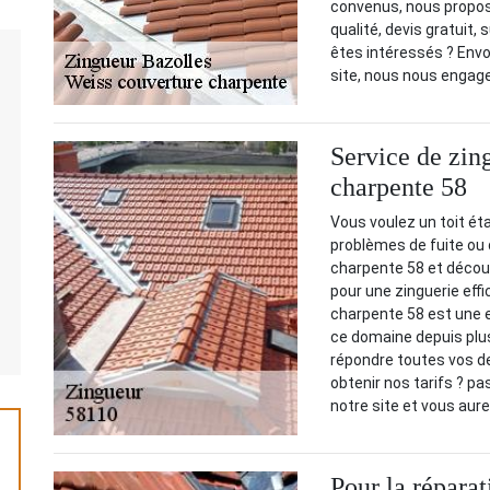
convenus, nous propos
qualité, devis gratuit
êtes intéressés ? Env
site, nous nous engage
Service de zin
charpente 58
Vous voulez un toit ét
problèmes de fuite ou 
charpente 58 et découv
pour une zinguerie eff
charpente 58 est une e
ce domaine depuis plu
répondre toutes vos de
obtenir nos tarifs ? pa
notre site et vous aure
Pour la réparat