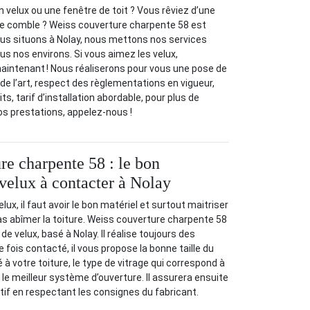
n velux ou une fenêtre de toit ? Vous rêviez d’une
tre comble ? Weiss couverture charpente 58 est
ous situons à Nolay, nous mettons nos services
us nos environs. Si vous aimez les velux,
intenant ! Nous réaliserons pour vous une pose de
de l’art, respect des règlementations en vigueur,
ts, tarif d’installation abordable, pour plus de
s prestations, appelez-nous !
re charpente 58 : le bon
 velux à contacter à Nolay
lux, il faut avoir le bon matériel et surtout maitriser
as abîmer la toiture. Weiss couverture charpente 58
de velux, basé à Nolay. Il réalise toujours des
e fois contacté, il vous propose la bonne taille du
 à votre toiture, le type de vitrage qui correspond à
 le meilleur système d’ouverture. Il assurera ensuite
sitif en respectant les consignes du fabricant.