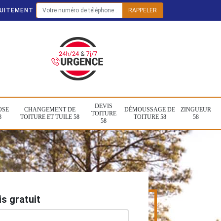
TUITEMENT
DEVIS
OSE
CHANGEMENT DE
DÉMOUSSAGE DE
ZINGUEUR
TOITURE
8
TOITURE ET TUILE 58
TOITURE 58
58
58
s gratuit