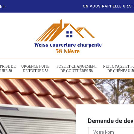
ble
ON VOUS RAPPELLE GRA
PRISE DE
URGENCE FUITE
POSE ET CHANGEMENT
NETTOYAGE ET P
URE 58
DE TOITURE 58
DE GOUTTIÈRES 58
DE CHÉNEAU 5
Demande de devi