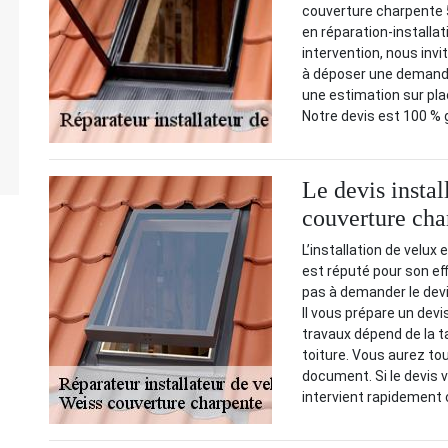
couverture charpente 
en réparation-installat
intervention, nous invi
à déposer une demande 
une estimation sur place
Notre devis est 100 %
Le devis instal
couverture cha
L’installation de velux
est réputé pour son eff
pas à demander le devis
Il vous prépare un devi
travaux dépend de la tai
toiture. Vous aurez tou
document. Si le devis 
intervient rapidement