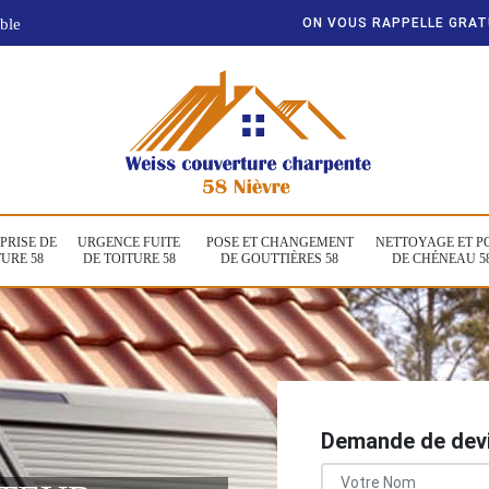
ble
ON VOUS RAPPELLE GRA
PRISE DE
URGENCE FUITE
POSE ET CHANGEMENT
NETTOYAGE ET P
URE 58
DE TOITURE 58
DE GOUTTIÈRES 58
DE CHÉNEAU 5
Demande de devi