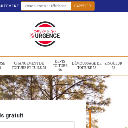
TUITEMENT
DEVIS
OSE
CHANGEMENT DE
DÉMOUSSAGE DE
ZINGUEUR
TOITURE
8
TOITURE ET TUILE 58
TOITURE 58
58
58
s gratuit