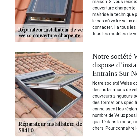
maison. Si vous réside
couverture charpente 58
maîtrise la technique 
le cas où votre velux
contacter. Il a tous le
tous les modèles de ve
Notre société 
dispose d’insta
Entrains Sur N
Notre société Weiss co
des installations de v
couvreurs zingueurs son
des formations spécifiq
connaissent les réglem
nombre de Velux possibl
qualité dans la pose, 
chers. Pour connaitre l