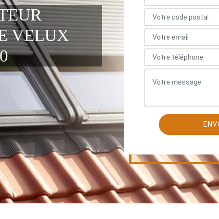
ATEUR
E VELUX
0