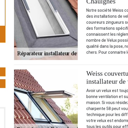
Chaulgnes
Notre société Weiss co
des installations de v
couvreurs zingueurs son
des formations spécifiq
connaissent les réglem
nombre de Velux possibl
qualité dans la pose, 
chers. Pour connaitre l
Weiss couvertu
installateur d
Avoir un velux est touj
bonne ventilation et s
maison. Si vous réside
charpente 58 peut vous i
technique pour les dif
votre velux est endom
tous les outils pour e