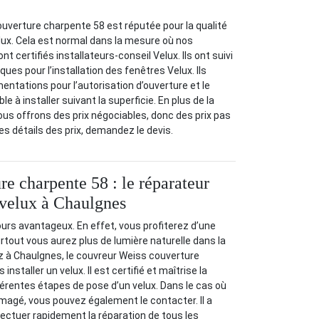
uverture charpente 58 est réputée pour la qualité
elux. Cela est normal dans la mesure où nos
t certifiés installateurs-conseil Velux. Ils ont suivi
ues pour l’installation des fenêtres Velux. Ils
entations pour l’autorisation d’ouverture et le
e à installer suivant la superficie. En plus de la
nous offrons des prix négociables, donc des prix pas
es détails des prix, demandez le devis.
re charpente 58 : le réparateur
e velux à Chaulgnes
ours avantageux. En effet, vous profiterez d’une
urtout vous aurez plus de lumière naturelle dans la
z à Chaulgnes, le couvreur Weiss couverture
nstaller un velux. Il est certifié et maîtrise la
férentes étapes de pose d’un velux. Dans le cas où
magé, vous pouvez également le contacter. Il a
ffectuer rapidement la réparation de tous les