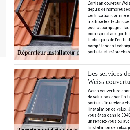
L’artisan couvreur Wei
depuis de nombreuses 
certification comme éta
maitrise les techniques 
pour accompagner les p
correspond aux goûts d
techniques de l’endroi
compétences techniques
parfaite et irréprochab
Les services de
Weiss couvertu
Weiss couverture charp
de velux pas cher. En t
parfait. J’interviens c
l’installation de velux
vous êtes dans le 5840
un rendez-vous ou avoir
l’installation de velux