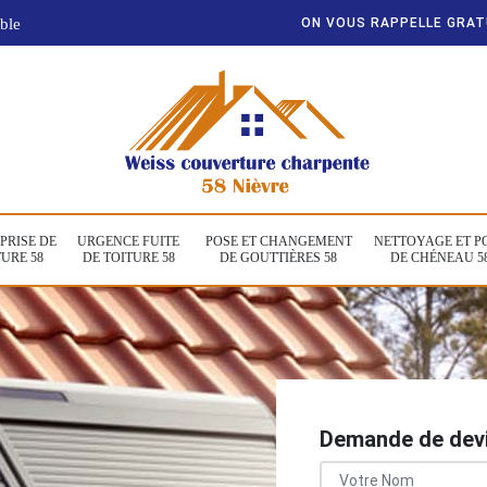
ble
ON VOUS RAPPELLE GRA
PRISE DE
URGENCE FUITE
POSE ET CHANGEMENT
NETTOYAGE ET P
URE 58
DE TOITURE 58
DE GOUTTIÈRES 58
DE CHÉNEAU 5
Demande de devi