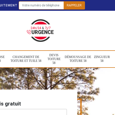
TUITEMENT
DEVIS
OSE
CHANGEMENT DE
DÉMOUSSAGE DE
ZINGUEUR
TOITURE
8
TOITURE ET TUILE 58
TOITURE 58
58
58
s gratuit