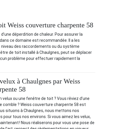
toit Weiss couverture charpente 58
e d’une déperdition de chaleur. Pour assurer la
el dans ce domaine est recommandée. Il a les
e au niveau des raccordements ou du système
tre de toit installé à Chaulgnes, peut se déplacer
 aucun problème pour effectuer rapidement la
e velux à Chaulgnes par Weiss
rpente 58
n velux ou une fenêtre de toit ? Vous rêviez d’une
tre comble ? Weiss couverture charpente 58 est
nous situons à Chaulgnes, nous mettons nos
s pour tous nos environs. Si vous aimez les velux,
intenant ! Nous réaliserons pour vous une pose de
de l’art, respect des règlementations en vigueur,