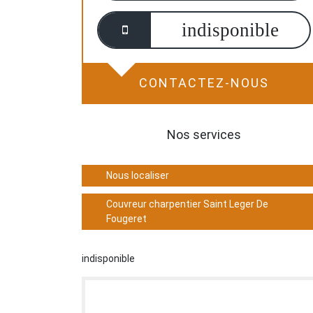
indisponible
CONTACTEZ-NOUS
Nos services
Nous localiser
Couvreur charpentier Saint Leger De
Fougeret
indisponible