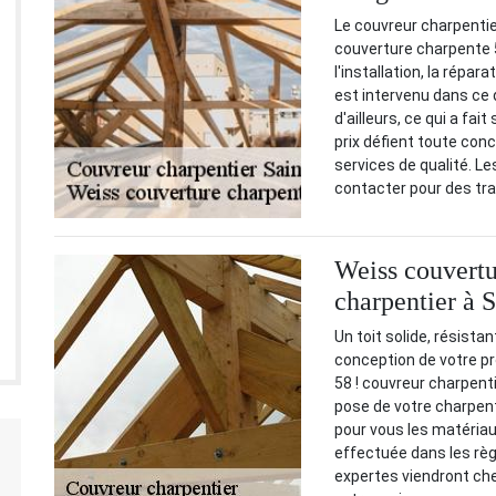
Le couvreur charpentie
couverture charpente 5
l'installation, la répar
est intervenu dans ce 
d'ailleurs, ce qui a fa
prix défient toute conc
services de qualité. Le
contacter pour des tr
Weiss couvertu
charpentier à 
Un toit solide, résista
conception de votre pr
58 ! couvreur charpent
pose de votre charpent
pour vous les matériau
effectuée dans les règ
expertes viendront che