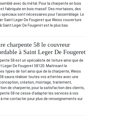
ssemblé avec du métal. Pour la charpente en bois
i est fabriquée en bois massif. Des mortaises, des
 spéciaux sont nécessaires pour l'assemblage. Le
ter Saint Leger De Fougeret que Weiss couverture
 Saint Leger De Fougeret est le plus bas.
re charpente 58 le couvreur
ordable à Saint Leger De Fougeret
ente 58 est un spécialiste de toiture ainsi que de
t Leger De Fougeret 58120. Maitrisant le
s types de toit ainsi que de la charpente, Weiss
58 saura réaliser toutes vos attentes avec une
: conception, création, montage, traitement,
tion de charpente, pour la satisfaction des clients,
pente 58 ne cesse d’adapter les services à vos
s à me contacter pour plus de renseignements sur