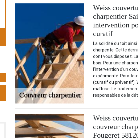
Weiss couvertu
charpentier Sa
intervention p
curatif
La solidité du toit ain
charpente. Cette derniè
dont vous disposez. La
bois. Pour une charpent
l'intervention d'un co
expérimenté. Pour tou
(curatif ou préventif),
maîtrise. Le traitemen
responsables de la dét
Weiss couvertu
couvreur charp
Fougeret 5812